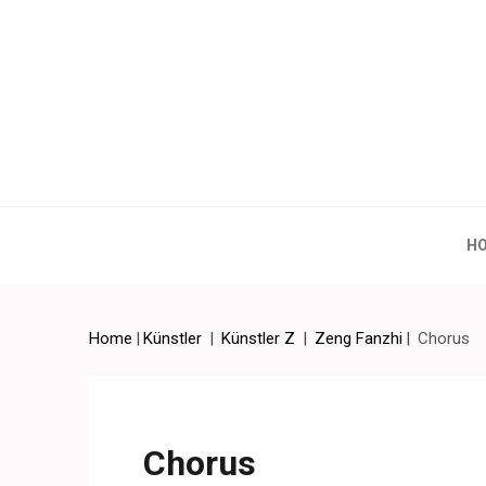
Artchina – Contemporary
H
Home
|
Künstler
|
Künstler Z
|
Zeng Fanzhi
|
Chorus
Chorus