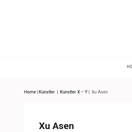
Artchina – Contemporary
H
Home
|
Künstler
|
Künstler X – Y
|
Xu Asen
Xu Asen