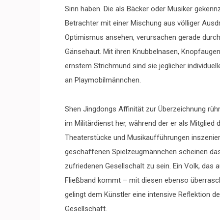
Sinn haben. Die als Bäcker oder Musiker gekennz
Betrachter mit einer Mischung aus völliger Ausd
Optimismus ansehen, verursachen gerade durch i
Gänsehaut. Mit ihren Knubbelnasen, Knopfauge
ernstem Strichmund sind sie jeglicher individuel
an Playmobilmännchen.
Shen Jingdongs Affinität zur Überzeichnung rühr
im Militärdienst her, während der er als Mitglie
Theaterstücke und Musikaufführungen inszenier
geschaffenen Spielzeugmännchen scheinen das B
zufriedenen Gesellschalt zu sein. Ein Volk, das 
Fließband kommt – mit diesen ebenso überrasc
gelingt dem Künstler eine intensive Reflektion 
Gesellschaft.