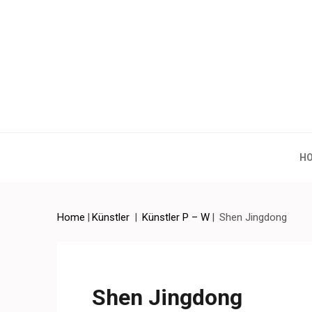
Artchina – Contemporary
H
Home
|
Künstler
|
Künstler P – W
|
Shen Jingdong
Shen Jingdong