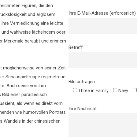
eichneten Figuren, die den
Ihre E-Mail-Adresse (erforderlich)
ruckslosigkeit und arglosem
hre Verniedlichung eine leichte
n und wahlweise lächelndem oder
ler Merkmale beraubt und erinnern
Betreff
t möglicherweise von seiner Zeit
d der Schauspieltruppe regimetreue
Bild anfragen
te. Auch seine von ihm
Three in Family
Navy
ild einer paradiesisch
aussieht, als wenn es direkt vom
Ihre Nachricht
henden wie humorvollen Porträts
des Wandels in der chinesischen