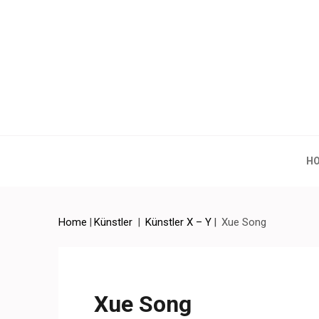
Artchina – Contemporary
H
Home
|
Künstler
|
Künstler X – Y
|
Xue Song
Xue Song