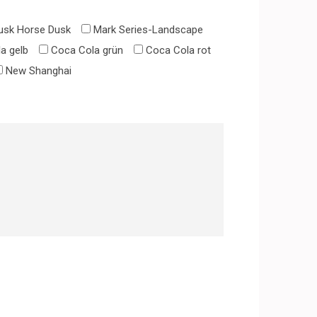
Dusk Horse Dusk
Mark Series-Landscape
a gelb
Coca Cola grün
Coca Cola rot
New Shanghai