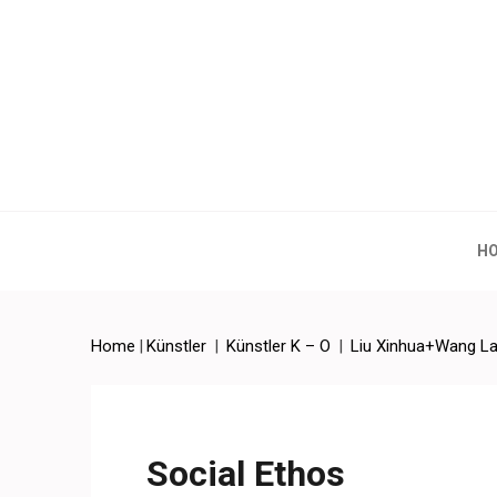
Artchina – Contemporary
H
Home
|
Künstler
|
Künstler K – O
|
Liu Xinhua+Wang L
Social Ethos